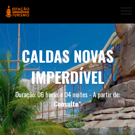
CALDAS NOVAS
IMPERDÍVEL
Duração: 06 horas e 04 noites - A partir de:
Consulte
*