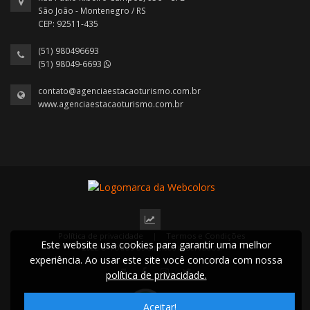
São João - Montenegro / RS
CEP: 92511-435
(51) 980496693
(51) 98049-6693
contato@agenciaestacaoturismo.com.br
www.agenciaestacaoturismo.com.br
Política de privacidade
|
Termos e Condições
Este website usa cookies para garantir uma melhor
2022 © Todos os direitos reservados.
experiência. Ao usar este site você concorda com nossa
política de privacidade.
Aceitar!