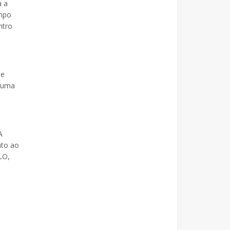
a a
empo
ntro
de
é uma
A
nto ao
LO,