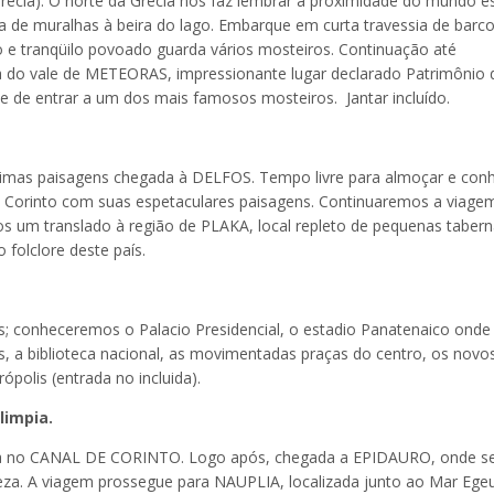
ia). O norte da Grécia nos faz lembrar a proximidade do mundo es
a de muralhas à beira do lago. Embarque em curta travessia de barco
 e tranqüilo povoado guarda vários mosteiros. Continuação até
 do vale de METEORAS, impressionante lugar declarado Patrimônio 
 de entrar a um dos mais famosos mosteiros. Jantar incluído.
íssimas paisagens chegada à DELFOS. Tempo livre para almoçar e con
e Corinto com suas espetaculares paisagens. Continuaremos a viage
 um translado à região de PLAKA, local repleto de pequenas taber
folclore deste país.
; conheceremos o Palacio Presidencial, o estadio Panatenaico onde
, a biblioteca nacional, as movimentadas praças do centro, os novo
ópolis (entrada no incluida).
limpia.
ada no CANAL DE CORINTO. Logo após, chegada a EPIDAURO, onde s
leza. A viagem prossegue para NAUPLIA, localizada junto ao Mar Ege