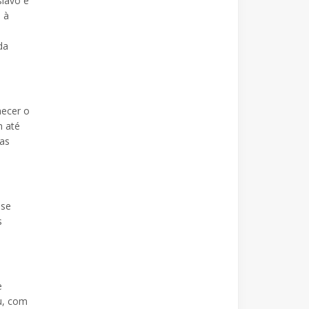
lavo e
 à
da
hecer o
m até
nas
 se
s
e
u, com