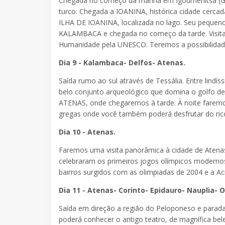
Chegada no começo da manhã em Igoumenitsa (Gréc
turco. Chegada a IOANINA, histórica cidade cercad
ILHA DE IOANINA, localizada no lago. Seu pequeno
KALAMBACA e chegada no começo da tarde. Visita
Humanidade pela UNESCO. Teremos a possibilidade
Dia 9 - Kalambaca- Delfos- Atenas.
Saída rumo ao sul através de Tessália. Entre lind
belo conjunto arqueológico que domina o golfo d
ATENAS, onde chegaremos à tarde. À noite faremos
gregas onde você também poderá desfrutar do rico 
Dia 10 - Atenas.
Faremos uma visita panorâmica à cidade de Atenas
celebraram os primeiros jogos olímpicos modernos
bairros surgidos com as olimpiadas de 2004 e a Acr
Dia 11 - Atenas- Corinto- Epidauro- Nauplia- O
Saída em direção a região do Peloponeso e par
poderá conhecer o antigo teatro, de magnífica be