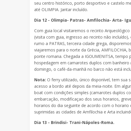
seu centro histórico, porto desportivo e castelo 
até OLIMPIA. Jantar incluído.
Dia 12 - Olimpia- Patras- Amfilochia- Arta- I
Com guia local visitaremos o recinto Arqueológic
(visita com guia, ingresso ao recinto não incluído)
rumo a PATRAS, terceira cidade grega, disporemos 
viajaremos para o norte da Grécia, AMFILOCHIA, br
ponte romana. Chegada a IGOUMENITSA, tempo par
hospedagem em camarotes duplos com banheiro (
domingo, o café-da-manhã no barco não está inc
Nota:
O ferry utilizado, único disponível, tem s
acesso a bordo até depois da meia-noite. Em algu
boat com condições simples (camarotes duplos com
embarcação, modificaçao dos seus horarios, grev
horarios do dia seguinte de acordo com o horario
suprimidas as cidades de Amfilochia e Arta inclu
Dia 13 - Brindisi- Trani-Nápoles-Roma.