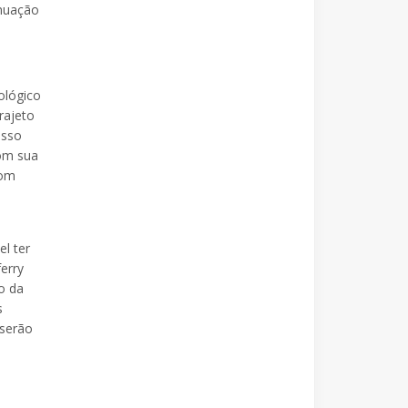
inuação
ológico
rajeto
isso
com sua
com
l ter
erry
o da
s
 serão