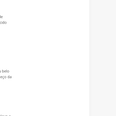
de
cido
u belo
meço da