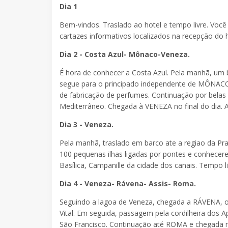
Dia 1
Bem-vindos. Traslado ao hotel e tempo livre. Você 
cartazes informativos localizados na recepção do h
Dia 2 - Costa Azul- Mônaco-Veneza.
É hora de conhecer a Costa Azul. Pela manhã, um 
segue para o principado independente de MÔNACO.
de fabricação de perfumes. Continuação por belas 
Mediterrâneo. Chegada à VENEZA no final do dia.
Dia 3 - Veneza.
Pela manhã, traslado em barco ate a regiao da Pr
100 pequenas ilhas ligadas por pontes e conhece
Basílica, Campanille da cidade dos canais. Tempo 
Dia 4 - Veneza- Rávena- Assis- Roma.
Seguindo a lagoa de Veneza, chegada a RÁVENA, on
Vital. Em seguida, passagem pela cordilheira dos A
São Francisco. Continuação até ROMA e chegada no