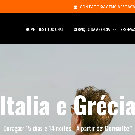
CONTATO@AGENCIAESTACA
HOME
INSTITUCIONAL
SERVIÇOS DA AGÊNCIA
RESERV
Italia e Gréci
Duração: 15 dias e 14 noites - A partir de:
Consulte
*