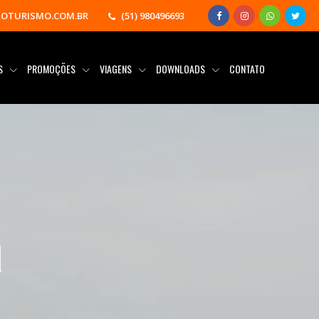
OTURISMO.COM.BR
(51) 980496693
AS
PROMOÇÕES
VIAGENS
DOWNLOADS
CONTATO
a