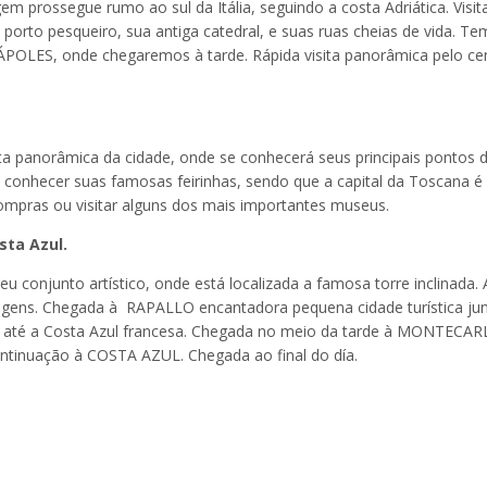
prossegue rumo ao sul da Itália, seguindo a costa Adriática. Visit
porto pesqueiro, sua antiga catedral, e suas ruas cheias de vida. T
ÁPOLES, onde chegaremos à tarde. Rápida visita panorâmica pelo ce
ta panorâmica da cidade, onde se conhecerá seus principais pontos 
arde conhecer suas famosas feirinhas, sendo que a capital da Toscana 
compras ou visitar alguns dos mais importantes museus.
sta Azul.
u conjunto artístico, onde está localizada a famosa torre inclinada. 
isagens. Chegada à RAPALLO encantadora pequena cidade turística ju
até a Costa Azul francesa. Chegada no meio da tarde à MONTECAR
ontinuação à COSTA AZUL. Chegada ao final do día.