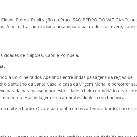
 a Cidade Eterna. Finalização na Praça SAO PEDRO DO VATICANO, on
us. À noite, traslado incluído ao animado bairro de Trastévere, conhe
às cidades de Nápoles, Capri e Pompeia.
na.
o a Cordilheira dos Apeninos entre lindas paisagens da região de
o Santuário da Santa Casa, a casa da Virgem Maria, e percorrer se
ve parada para passear por esta cidade à beira do Adriático. No co
 Noite a bordo. Hospedagem em camarotes duplos com banheiro.
 noite a bordo. O café-da-manhã da terça-feira, a bordo, não está