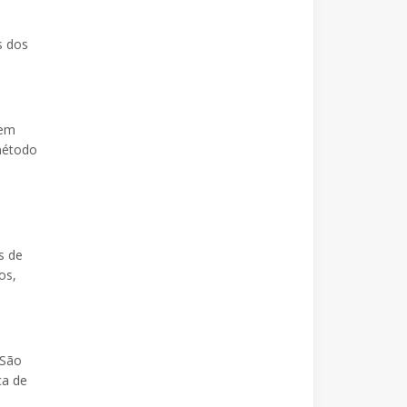
s dos
gem
método
s de
os,
 São
ca de