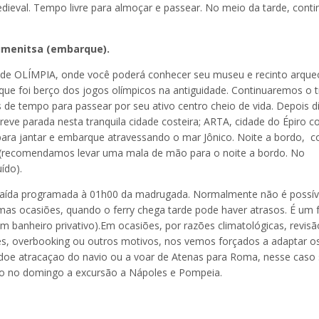
medieval. Tempo livre para almoçar e passear. No meio da tarde, cont
gumenitsa (embarque).
o de OLÍMPIA, onde você poderá conhecer seu museu e recinto arque
, que foi berço dos jogos olímpicos na antiguidade. Continuaremos o t
de tempo para passear por seu ativo centro cheio de vida. Depois d
eve parada nesta tranquila cidade costeira; ARTA, cidade do Épiro 
a jantar e embarque atravessando o mar Jônico. Noite a bordo, 
recomendamos levar uma mala de mão para o noite a bordo. No
luído).
ua saída programada à 01h00 da madrugada. Normalmente não é possíve
mas ocasiões, quando o ferry chega tarde pode haver atrasos. É um f
 banheiro privativo).Em ocasiões, por razões climatológicas, revisã
es, overbooking ou outros motivos, nos vemos forçados a adaptar o
 doe atracaçao do navio ou a voar de Atenas para Roma, nesse caso
indo no domingo a excursão a Nápoles e Pompeia.