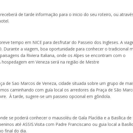
receberá de tarde informação para o inicio do seu roteiro, ou atravé
otel.
breve tempo em NICE para desfrutar do Passeio dos Ingleses. A via
 Durante a viagem, boa oportunidade para conhecer o tradicional 
paisagens da Riviera Italiana, onde os Alpes se encontram com o
 A hospedagem em Veneza será na região de Mestre
aça de Sao Marcos de Veneza, cidade situada sobre um grupo de mai
remos caminhando com guía local os arredores da Praça de São Marc
livre. À tarde, sugere-se um passeio opcional em gôndola.
de se poderá conhecer o mausoléu de Gala Placídia e a Basílica de
peninos até ASSIS.Visita com Padre Franciscano ou guia local a Basíli
 final do dia.