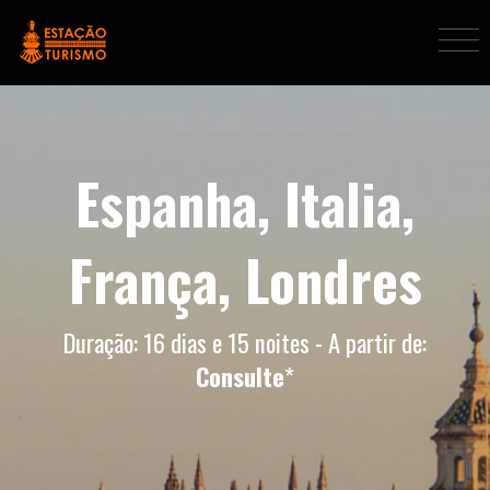
Espanha, Italia,
França, Londres
Duração: 16 dias e 15 noites - A partir de:
Consulte
*