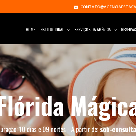
CONTATO@AGENCIAESTACA
HOME
INSTITUCIONAL
SERVIÇOS DA AGÊNCIA
RESERV
Flórida Mágic
uração: 10 dias e 09 noites - A partir de:
sob-consult