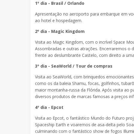
1º dia - Brasil / Orlando
Apresentação no aeroporto para embarque em voo 
ao hotel e hospedagem.
2º dia - Magic Kingdom
Visita ao Magic Kingdom, com o incrível Space Mo
Assombradas e outras atrações. Encerraremos o dia
frente ao deslumbrante Castelo, com direito a um
3º dia - SeaWorld / Tour de compras
Visita ao SeaWorld, com brinquedos emocionantes
como os da baleia Shamu, focas, golfinhos, tubarõ
maior montanha-russa da Flórida. Após visita ao 
diversos produtos de marcas famosas a preços infe
4º dia - Epcot
Visita ao Epcot, o fantástico Mundo do Futuro pro
Spaceship Earth e voaremos de asa-delta pelo Soar
culminando com o fantástico show de fogos Illumina