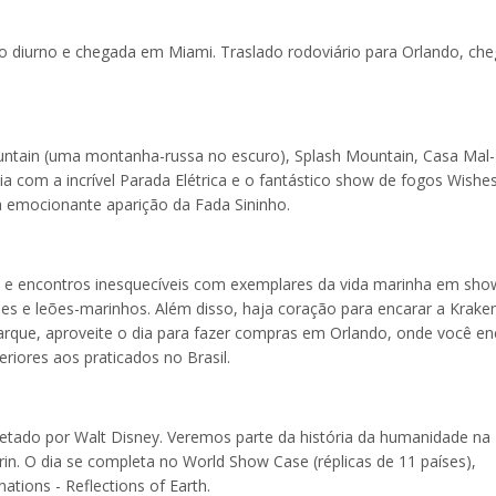
diurno e chegada em Miami. Traslado rodoviário para Orlando, ch
untain (uma montanha-russa no escuro), Splash Mountain, Casa Mal-
 com a incrível Parada Elétrica e o fantástico show de fogos Wishe
a emocionante aparição da Fada Sininho.
 e encontros inesquecíveis com exemplares da vida marinha em sho
es e leões-marinhos. Além disso, haja coração para encarar a Krake
parque, aproveite o dia para fazer compras em Orlando, onde você en
riores aos praticados no Brasil.
jetado por Walt Disney. Veremos parte da história da humanidade na
in. O dia se completa no World Show Case (réplicas de 11 países),
tions - Reflections of Earth.