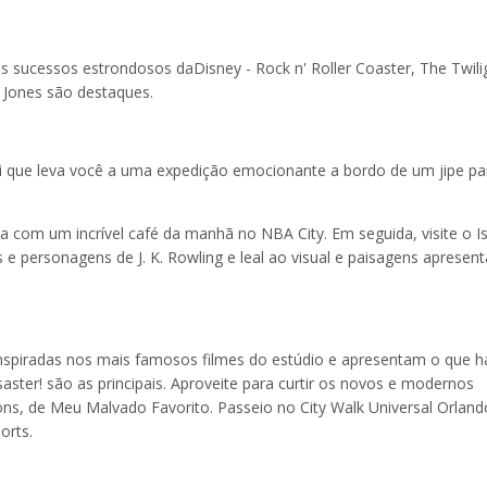
s sucessos estrondosos daDisney - Rock n' Roller Coaster, The Twili
 Jones são destaques.
ri que leva você a uma expedição emocionante a bordo de um jipe pa
 com um incrível café da manhã no NBA City. Em seguida, visite o I
 e personagens de J. K. Rowling e leal ao visual e paisagens apresen
 inspiradas nos mais famosos filmes do estúdio e apresentam o que h
ster! são as principais. Aproveite para curtir os novos e modernos
ns, de Meu Malvado Favorito. Passeio no City Walk Universal Orland
orts.