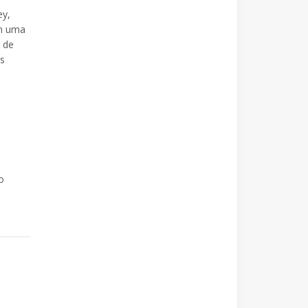
ey,
em uma
 de
as
o