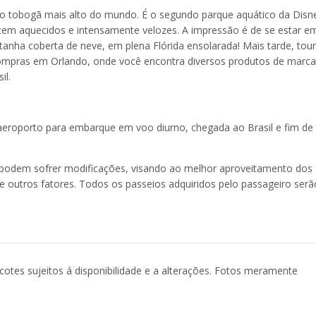
 o tobogã mais alto do mundo. É o segundo parque aquático da Disn
em aquecidos e intensamente velozes. A impressão é de se estar 
anha coberta de neve, em plena Flórida ensolarada! Mais tarde, tour
compras em Orlando, onde você encontra diversos produtos de marc
il.
aeroporto para embarque em voo diurno, chegada ao Brasil e fim de
podem sofrer modificações, visando ao melhor aproveitamento dos
re outros fatores. Todos os passeios adquiridos pelo passageiro serã
acotes sujeitos á disponibilidade e a alterações. Fotos meramente