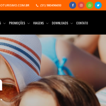
OTURISMO.COM.BR
(51) 980496693
AS
PROMOÇÕES
VIAGENS
DOWNLOADS
CONTATO
a
a
*