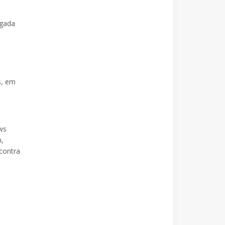
egada
s, em
ws
n,
contra