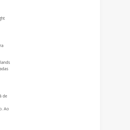
ght
ra
slands
tadas
á de
o. Ao